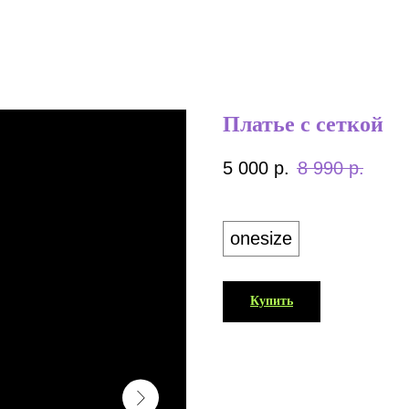
Платье с сеткой
5 000
р.
8 990
р.
Размер
onesize
Купить