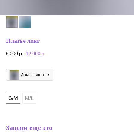
Платье лонг
6 000
р.
12 000
р.
Цвет
Дымная мята
Размер
S/M
M/L
Зацени ещё это